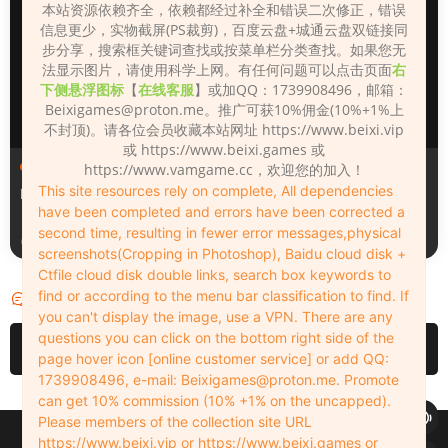
本站资源依赖齐全，依赖都经过补全和错误二次修正，错误
信息更少，实物截屏(PS裁剪)，百度云盘+城通云盘双链接同
步分享，搜索框关键词查找或按菜单栏分类查找。如果您无
法显示图片，请使用科学上网。有任何问题可以点击页面
右
下侧悬浮图标
【
在线客服
】或加QQ：1739908496，邮箱：
Beixigames@proton.me
。推广可获10%佣金(10%+1%上
不封顶)。请各位会员收藏本站网址 https://www.beixi.vip
或 https://www.beixi.games 或
人物（Looks）
人物（Looks）
https://www.vamgame.cc，欢迎您的加入！
This site resources rely on complete, All dependencies
Monica_2_2_2
Lizhen2025
have been completed and errors have been corrected a
second time, resulting in fewer error messages,physical
2天前
2天前
screenshots(Cropping in Photoshop), Baidu cloud disk +
Ctfile cloud disk double links, search box keywords to
find or according to the menu bar classification to find. If
评论
0
you can't display the image, use a VPN. There are any
questions you can click on the bottom right side of the
请先
登录
page hover icon [online customer service] or add QQ:
1739908496, e-mail:
Beixigames@proton.me
. Promote
can get 10% commission (10% +1% on the uncapped).
Please members of the collection site URL
Copyleft © 2022-2026 beixi.vip - All Rights Freedom！
https://www.beixi.vip or https://www.beixi.games or