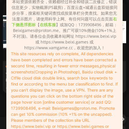
本站资源依赖齐全，依赖都经过补全和错误二次修正，错误
信息更少，实物截屏(PS裁剪)，百度云盘+城通云盘双链接同
步分享，搜索框关键词查找或按菜单栏分类查找。如果您无
法显示图片，请使用科学上网。有任何问题可以点击页面
右
下侧悬浮图标
【
在线客服
】或加QQ：1739908496，邮箱：
Beixigames@proton.me
。推广可获10%佣金(10%+1%上
不封顶)。请各位会员收藏本站网址 https://www.beixi.vip
或 https://www.beixi.games 或
https://www.vamgame.cc，欢迎您的加入！
This site resources rely on complete, All dependencies
have been completed and errors have been corrected a
second time, resulting in fewer error messages,physical
VMD舞蹈
·
其它（Other）
VAM（Virt A Mate）
·
VMD舞蹈
screenshots(Cropping in Photoshop), Baidu cloud disk +
VMD舞蹈动作编辑软件Miku
VMD舞蹈动作资源包
Ctfile cloud disk double links, search box keywords to
Mikudance
find or according to the menu bar classification to find. If
2022-06-11
2022-06-08
you can't display the image, use a VPN. There are any
questions you can click on the bottom right side of the
page hover icon [online customer service] or add QQ:
1
2
下一页
1739908496, e-mail:
Beixigames@proton.me
. Promote
can get 10% commission (10% +1% on the uncapped).
Please members of the collection site URL
Copyleft © 2022-2026 beixi.vip - All Rights Freedom！
https://www.beixi.vip or https://www.beixi.games or