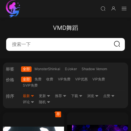
VMD舞蹈
标签
全部
MonsterShinkai
DJoker
Shadow Venom
全部
免费
收费
VIP免费
VIP优惠
VIP免费
价格
SVIP免费
排序
最新
更新
推荐
下载
浏览
点赞
评论
随机
荐