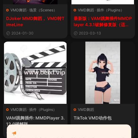
VMD舞蹈
·
场景（Scenes）
VMD舞蹈
·
插件（Plugins）
DJoker MMD舞蹈， VMD转T
最新版：VAM跳舞插件MMDP
imeLine
layer 4.3.1破解修复版（适用
最新版VAM1.22.0.1本体）
2024-01-30
2023-03-13
VMD舞蹈
·
插件（Plugins）
VMD舞蹈
VAM跳舞插件: MMDPlayer 3.
TikTok VMD动作包
12.0破解版
2022-09-27
2022-06-19