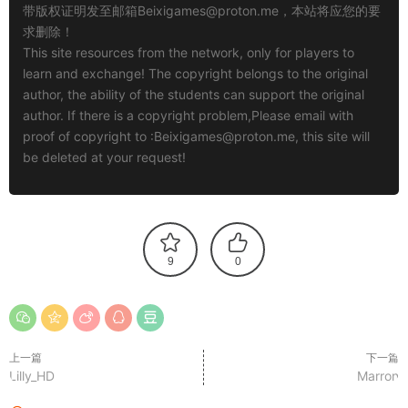
带版权证明发至邮箱
Beixigames@proton.me
，本站将应您的要
求删除！
This site resources from the network, only for players to
learn and exchange! The copyright belongs to the original
author, the ability of the students can support the original
author. If there is a copyright problem,Please email with
proof of copyright to :
Beixigames@proton.me
, this site will
be deleted at your request!
9
0
上一篇
下一篇
Lilly_HD
Marron