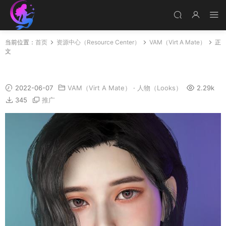
当前位置：
首页
资源中心（Resource Center）
VAM（Virt A Mate）
正
文
Luna_HD
2022-06-07
VAM（Virt A Mate）
·
人物（Looks）
2.29k
345
推广