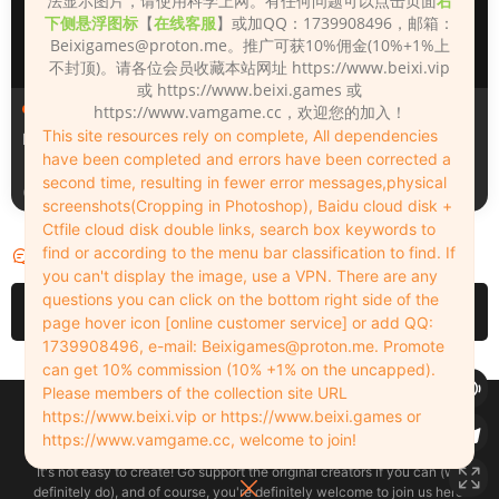
法显示图片，请使用科学上网。有任何问题可以点击页面
右
下侧悬浮图标
【
在线客服
】或加QQ：1739908496，邮箱：
Beixigames@proton.me
。推广可获10%佣金(10%+1%上
不封顶)。请各位会员收藏本站网址 https://www.beixi.vip
或 https://www.beixi.games 或
人物（Looks）
人物（Looks）
https://www.vamgame.cc，欢迎您的加入！
This site resources rely on complete, All dependencies
Monica_2_2_2
Lizhen2025
have been completed and errors have been corrected a
second time, resulting in fewer error messages,physical
3天前
3天前
screenshots(Cropping in Photoshop), Baidu cloud disk +
Ctfile cloud disk double links, search box keywords to
find or according to the menu bar classification to find. If
评论
0
you can't display the image, use a VPN. There are any
questions you can click on the bottom right side of the
请先
登录
page hover icon [online customer service] or add QQ:
1739908496, e-mail:
Beixigames@proton.me
. Promote
can get 10% commission (10% +1% on the uncapped).
Please members of the collection site URL
Copyleft © 2022-2026 beixi.vip - All Rights Freedom！
https://www.beixi.vip or https://www.beixi.games or
创作不易！有能力的同学可以去支持一下原创作者（我们绝对支持），当然
https://www.vamgame.cc, welcome to join!
了，您加入这里我们也绝对欢迎！
It's not easy to create! Go support the original creators if you can (we
definitely do), and of course, you're definitely welcome to join us here!