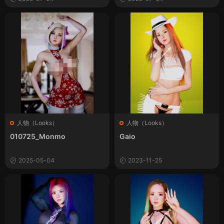
人物（Looks）
人物（Looks）
010725_Monmo
Gaio
2025-05-04
2023-11-25