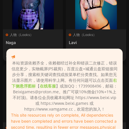
人物（Looks）
人物（Looks）
Naga
Lavi
2023-11-25
2023-11-25
本站资源依赖齐全，依赖都经过补全和错误二次修正，错误
信息更少，实物截屏(PS裁剪)，百度云盘+城通云盘双链接同
步分享，搜索框关键词查找或按菜单栏分类查找。如果您无
法显示图片，请使用科学上网。有任何问题可以点击页面
右
下侧悬浮图标
【
在线客服
】或加QQ：1739908496，邮箱：
Beixigames@proton.me
。推广可获10%佣金(10%+1%上
不封顶)。请各位会员收藏本站网址 https://www.beixi.vip
或 https://www.beixi.games 或
https://www.vamgame.cc，欢迎您的加入！
This site resources rely on complete, All dependencies
have been completed and errors have been corrected a
second time, resulting in fewer error messages,physical
人物（Looks）
人物（Looks）