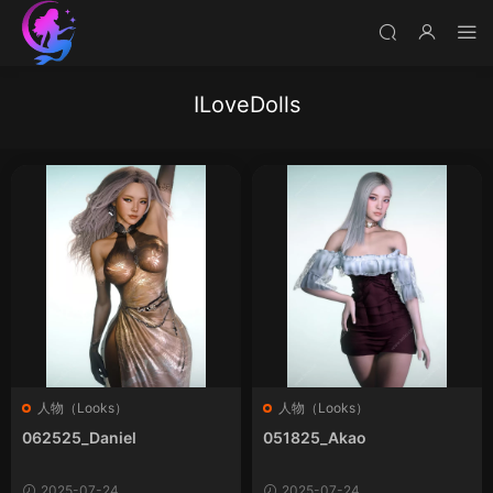
ILoveDolls
人物（Looks）
人物（Looks）
062525_Daniel
051825_Akao
2025-07-24
2025-07-24