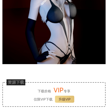
资源下载
VIP
下载价格
专享
仅限VIP下载
升级VIP