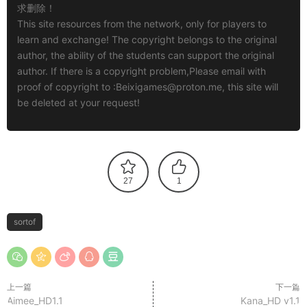
求删除！
This site resources from the network, only for players to
learn and exchange! The copyright belongs to the original
author, the ability of the students can support the original
author. If there is a copyright problem,Please email with
proof of copyright to :
Beixigames@proton.me
, this site will
be deleted at your request!
27
1
sortof
上一篇
下一篇
Aimee_HD1.1
Kana_HD v1.1