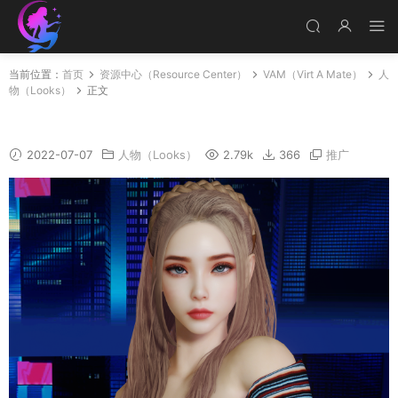
当前位置：
首页
资源中心（Resource Center）
VAM（Virt A Mate）
人
物（Looks）
正文
AnneV2
2022-07-07
人物（Looks）
2.79k
366
推广