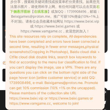
步分享，搜索框关键词查找或按菜单栏分类查找。如果您无
法显示图片，请使用科学上网。有任何问题可以点击页面
右
下侧悬浮图标
【
在线客服
】或加QQ：1739908496，邮箱：
Beixigames@proton.me
。推广可获10%佣金(10%+1%上
不封顶)。请各位会员收藏本站网址 https://www.beixi.vip
或 https://www.beixi.games 或
人物（Looks）
人物（Looks）
https://www.vamgame.cc，欢迎您的加入！
This site resources rely on complete, All dependencies
Monica_2_2_2
Lizhen2025
have been completed and errors have been corrected a
second time, resulting in fewer error messages,physical
2天前
3天前
screenshots(Cropping in Photoshop), Baidu cloud disk +
Ctfile cloud disk double links, search box keywords to
find or according to the menu bar classification to find. If
评论
0
you can't display the image, use a VPN. There are any
questions you can click on the bottom right side of the
请先
登录
page hover icon [online customer service] or add QQ:
1739908496, e-mail:
Beixigames@proton.me
. Promote
can get 10% commission (10% +1% on the uncapped).
Please members of the collection site URL
Copyleft © 2022-2026 beixi.vip - All Rights Freedom！
https://www.beixi.vip or https://www.beixi.games or
创作不易！有能力的同学可以去支持一下原创作者（我们绝对支持），当然
https://www.vamgame.cc, welcome to join!
了，您加入这里我们也绝对欢迎！