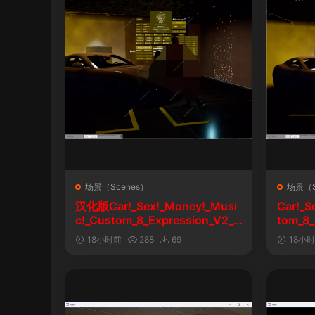
场景（Scenes）
场景（S
汉化版Car!_Sex!_Money!_Musi
Car!_S
c!_Custom_8_Expression_V2_1
tom_8_
&车！性！钱！音乐！自定义表情
18小时前
288
69
18小