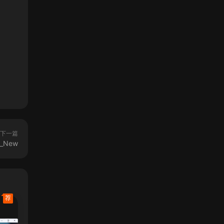
下一篇
d_New
荐