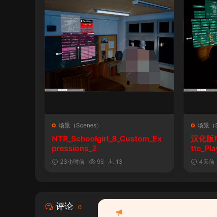
场景（Scenes）
场景（S
NTR_Schoolgirl_8_Custom_Ex
汉化版Fal
pressions_2
tte_P
陨落》
23小时前
98
13
4天前
评论
0