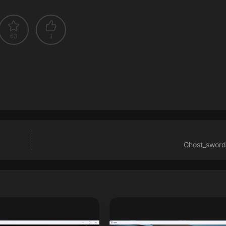
63
1
Ghost_swor