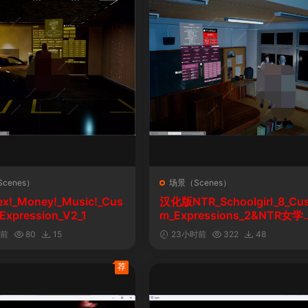
cenes）
场景（Scenes）
ex!_Money!_Music!_Cus
汉化版NTR_Schoolgirl_8_Cu
Expression_V2_1
m_Expressions_2&NTR女学
自定义表情
时前
80
15
23小时前
322
48
荐