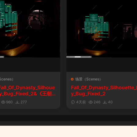
cenes）
场景（Scenes）
l_Of_Dynasty_Silhoue
Fall_Of_Dynasty_Silhouette_
lay_Bug_Fixed_2&《王朝
y_Bug_Fixed_2
剪影玩法修复版
960
277
4天前
246
40