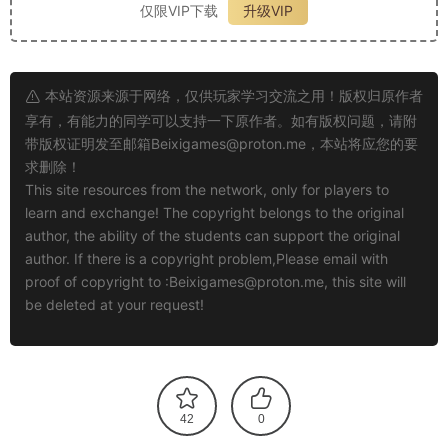
仅限VIP下载
升级VIP
本站资源来源于网络，仅供玩家学习交流之用！版权归原作者
享有，有能力的同学可以支持一下原作者。如有版权问题，请附
带版权证明发至邮箱
Beixigames@proton.me
，本站将应您的要
求删除！
This site resources from the network, only for players to
learn and exchange! The copyright belongs to the original
author, the ability of the students can support the original
author. If there is a copyright problem,Please email with
proof of copyright to :
Beixigames@proton.me
, this site will
be deleted at your request!
42
0