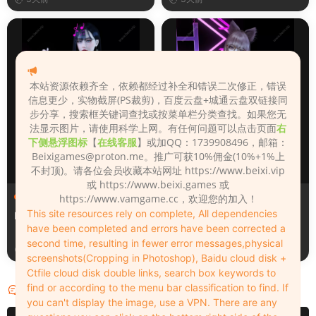
本站资源依赖齐全，依赖都经过补全和错误二次修正，错误
信息更少，实物截屏(PS裁剪)，百度云盘+城通云盘双链接同
步分享，搜索框关键词查找或按菜单栏分类查找。如果您无
法显示图片，请使用科学上网。有任何问题可以点击页面
右
下侧悬浮图标
【
在线客服
】或加QQ：1739908496，邮箱：
Beixigames@proton.me
。推广可获10%佣金(10%+1%上
不封顶)。请各位会员收藏本站网址 https://www.beixi.vip
或 https://www.beixi.games 或
人物（Looks）
人物（Looks）
https://www.vamgame.cc，欢迎您的加入！
This site resources rely on complete, All dependencies
Monica_2_2_2
Lizhen2025
have been completed and errors have been corrected a
second time, resulting in fewer error messages,physical
3天前
4天前
screenshots(Cropping in Photoshop), Baidu cloud disk +
Ctfile cloud disk double links, search box keywords to
find or according to the menu bar classification to find. If
评论
0
you can't display the image, use a VPN. There are any