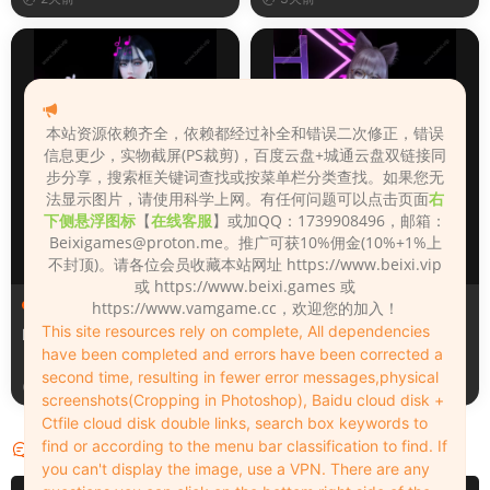
本站资源依赖齐全，依赖都经过补全和错误二次修正，错误
信息更少，实物截屏(PS裁剪)，百度云盘+城通云盘双链接同
步分享，搜索框关键词查找或按菜单栏分类查找。如果您无
法显示图片，请使用科学上网。有任何问题可以点击页面
右
下侧悬浮图标
【
在线客服
】或加QQ：1739908496，邮箱：
Beixigames@proton.me
。推广可获10%佣金(10%+1%上
不封顶)。请各位会员收藏本站网址 https://www.beixi.vip
或 https://www.beixi.games 或
人物（Looks）
人物（Looks）
https://www.vamgame.cc，欢迎您的加入！
This site resources rely on complete, All dependencies
Monica_2_2_2
Lizhen2025
have been completed and errors have been corrected a
second time, resulting in fewer error messages,physical
3天前
3天前
screenshots(Cropping in Photoshop), Baidu cloud disk +
Ctfile cloud disk double links, search box keywords to
find or according to the menu bar classification to find. If
评论
0
you can't display the image, use a VPN. There are any