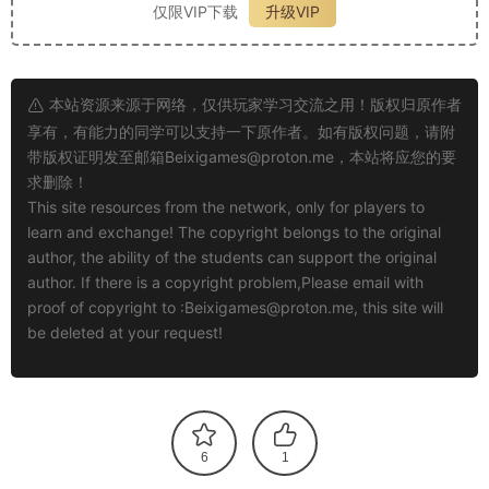
仅限VIP下载
升级VIP
本站资源来源于网络，仅供玩家学习交流之用！版权归原作者
享有，有能力的同学可以支持一下原作者。如有版权问题，请附
带版权证明发至邮箱
Beixigames@proton.me
，本站将应您的要
求删除！
This site resources from the network, only for players to
learn and exchange! The copyright belongs to the original
author, the ability of the students can support the original
author. If there is a copyright problem,Please email with
proof of copyright to :
Beixigames@proton.me
, this site will
be deleted at your request!
6
1