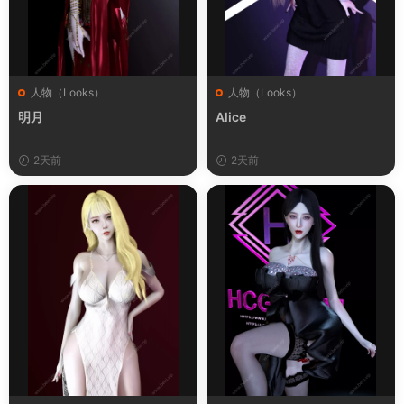
人物（Looks）
人物（Looks）
明月
Alice
2天前
2天前