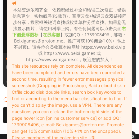
本站资源依赖齐全，依赖都经过补全和错误二次修正，错误
信息更少，实物截屏(PS裁剪)，百度云盘+城通云盘双链接同
步分享，搜索框关键词查找或按菜单栏分类查找。如果您无
法显示图片，请使用科学上网。有任何问题可以点击页面
右
下侧悬浮图标
【
在线客服
】或加QQ：1739908496，邮箱：
Beixigames@proton.me
。推广可获10%佣金(10%+1%上
不封顶)。请各位会员收藏本站网址 https://www.beixi.vip
或 https://www.beixi.games 或
人物（Looks）
人物（Looks）
https://www.vamgame.cc，欢迎您的加入！
This site resources rely on complete, All dependencies
Monica_2_2_2
Lizhen2025
have been completed and errors have been corrected a
second time, resulting in fewer error messages,physical
2天前
3天前
screenshots(Cropping in Photoshop), Baidu cloud disk +
Ctfile cloud disk double links, search box keywords to
find or according to the menu bar classification to find. If
评论
0
you can't display the image, use a VPN. There are any
questions you can click on the bottom right side of the
请先
登录
page hover icon [online customer service] or add QQ:
1739908496, e-mail:
Beixigames@proton.me
. Promote
can get 10% commission (10% +1% on the uncapped).
Please members of the collection site URL