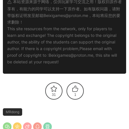
本站资源来源于网络，仅供玩家学习交流之用！版权归原作者
享有，有能力的同学可以支持一下原作者。如有版权问题，请附
带版权证明发至邮箱
Beixigames@proton.me
，本站将应您的要
求删除！
This site resources from the network, only for players to
learn and exchange! The copyright belongs to the original
author, the ability of the students can support the original
author. If there is a copyright problem,Please email with
proof of copyright to :
Beixigames@proton.me
, this site will
be deleted at your request!
31
1
MRdong