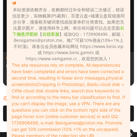
本站资源依赖齐全，依赖都经过补全和错误二次修正，错误
信息更少，实物截屏(PS裁剪)，百度云盘+城通云盘双链接同
步分享，搜索框关键词查找或按菜单栏分类查找。如果您无
法显示图片，请使用科学上网。有任何问题可以点击页面
右
下侧悬浮图标
【
在线客服
】或加QQ：1739908496，邮箱：
Beixigames@proton.me
。推广可获10%佣金(10%+1%上
不封顶)。请各位会员收藏本站网址 https://www.beixi.vip
或 https://www.beixi.games 或
人物（Looks）
人物（Looks）
https://www.vamgame.cc，欢迎您的加入！
This site resources rely on complete, All dependencies
Monica_2_2_2
Lizhen2025
have been completed and errors have been corrected a
second time, resulting in fewer error messages,physical
23小时前
2天前
screenshots(Cropping in Photoshop), Baidu cloud disk +
Ctfile cloud disk double links, search box keywords to
find or according to the menu bar classification to find. If
评论
0
you can't display the image, use a VPN. There are any
questions you can click on the bottom right side of the
请先
登录
page hover icon [online customer service] or add QQ:
1739908496, e-mail:
Beixigames@proton.me
. Promote
can get 10% commission (10% +1% on the uncapped).
Please members of the collection site URL