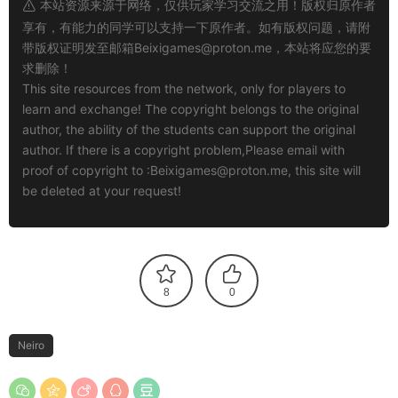
本站资源来源于网络，仅供玩家学习交流之用！版权归原作者
享有，有能力的同学可以支持一下原作者。如有版权问题，请附
带版权证明发至邮箱
Beixigames@proton.me
，本站将应您的要
求删除！
This site resources from the network, only for players to
learn and exchange! The copyright belongs to the original
author, the ability of the students can support the original
author. If there is a copyright problem,Please email with
proof of copyright to :
Beixigames@proton.me
, this site will
be deleted at your request!
8
0
Neiro