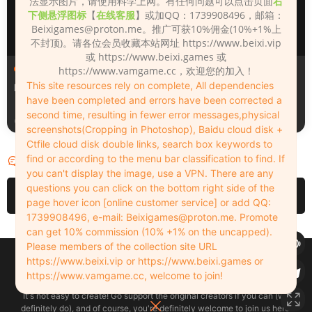
法显示图片，请使用科学上网。有任何问题可以点击页面
右
下侧悬浮图标
【
在线客服
】或加QQ：1739908496，邮箱：
Beixigames@proton.me
。推广可获10%佣金(10%+1%上
不封顶)。请各位会员收藏本站网址 https://www.beixi.vip
或 https://www.beixi.games 或
人物（Looks）
人物（Looks）
https://www.vamgame.cc，欢迎您的加入！
This site resources rely on complete, All dependencies
Monica_2_2_2
Lizhen2025
have been completed and errors have been corrected a
second time, resulting in fewer error messages,physical
3天前
3天前
screenshots(Cropping in Photoshop), Baidu cloud disk +
Ctfile cloud disk double links, search box keywords to
find or according to the menu bar classification to find. If
评论
0
you can't display the image, use a VPN. There are any
questions you can click on the bottom right side of the
请先
登录
page hover icon [online customer service] or add QQ:
1739908496, e-mail:
Beixigames@proton.me
. Promote
can get 10% commission (10% +1% on the uncapped).
Please members of the collection site URL
Copyleft © 2022-2026 beixi.vip - All Rights Freedom！
https://www.beixi.vip or https://www.beixi.games or
创作不易！有能力的同学可以去支持一下原创作者（我们绝对支持），当然
https://www.vamgame.cc, welcome to join!
了，您加入这里我们也绝对欢迎！
It's not easy to create! Go support the original creators if you can (we
definitely do), and of course, you're definitely welcome to join us here!