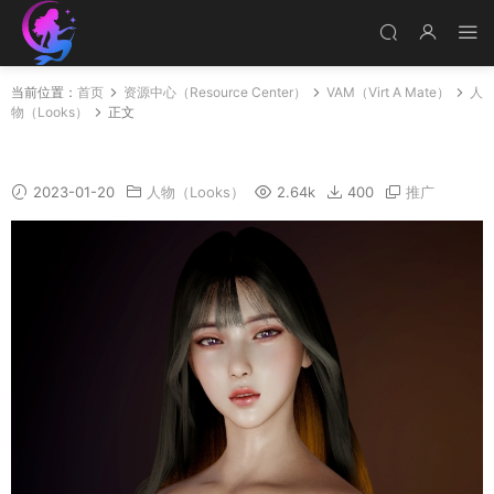
当前位置：
首页
资源中心（Resource Center）
VAM（Virt A Mate）
人
物（Looks）
正文
HCG-lingling_fin
2023-01-20
人物（Looks）
2.64k
400
推广