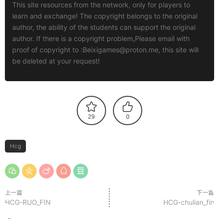
This site resources from the network, only for players to
learn and exchange! The copyright belongs to the original
author, the ability of the students can support the original
author. If there is a copyright problem,Please email with
proof of copyright to :
Beixigames@proton.me
, this site will
be deleted at your request!
29
0
Hcg
上一篇
下一篇
HCG-RUO_FIN
HCG-chulian_fin