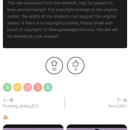
This site resources from the network, only for players to
learn and exchange! The copyright belongs to the original
author, the ability of the students can support the original
author. If there is a copyright problem,Please email with
proof of copyright to :
Beixigames@proton.me
, this site will
be deleted at your request!
20
0
上一篇
下一篇
Evening_dress_01.1
Sexy_06.1
猜你喜欢