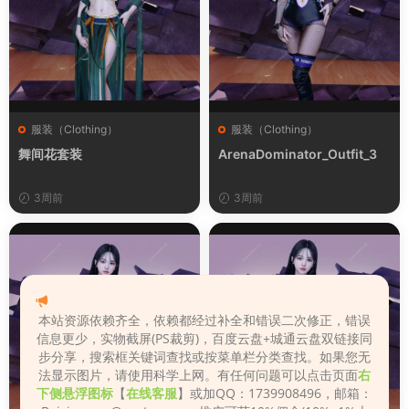
服装（Clothing）
服装（Clothing）
舞间花套装
ArenaDominator_Outfit_3
3周前
3周前
本站资源依赖齐全，依赖都经过补全和错误二次修正，错误
信息更少，实物截屏(PS裁剪)，百度云盘+城通云盘双链接同
步分享，搜索框关键词查找或按菜单栏分类查找。如果您无
法显示图片，请使用科学上网。有任何问题可以点击页面
右
下侧悬浮图标
【
在线客服
】或加QQ：1739908496，邮箱：