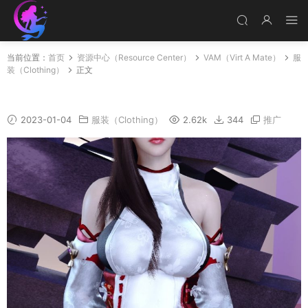
当前位置：
首页
资源中心（Resource Center）
VAM（Virt A Mate）
服
装（Clothing）
正文
YaeMiko_01.1
2023-01-04
服装（Clothing）
2.62k
344
推广