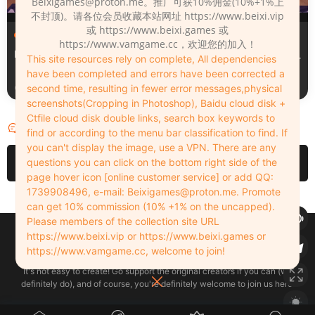
Beixigames@proton.me
。推广可获10%佣金(10%+1%上
不封顶)。请各位会员收藏本站网址 https://www.beixi.vip
或 https://www.beixi.games 或
服装（Clothing）
服装（Clothing）
https://www.vamgame.cc，欢迎您的加入！
Leopard_print_office_suit
Lacquer_leather_two_tone_
This site resources rely on complete, All dependencies
tight_mini_skirt
have been completed and errors have been corrected a
3周前
3周前
second time, resulting in fewer error messages,physical
screenshots(Cropping in Photoshop), Baidu cloud disk +
Ctfile cloud disk double links, search box keywords to
评论
3
find or according to the menu bar classification to find. If
you can't display the image, use a VPN. There are any
请先
登录
questions you can click on the bottom right side of the
page hover icon [online customer service] or add QQ:
1739908496, e-mail:
Beixigames@proton.me
. Promote
can get 10% commission (10% +1% on the uncapped).
Please members of the collection site URL
Copyleft © 2022-2026 beixi.vip - All Rights Freedom！
https://www.beixi.vip or https://www.beixi.games or
创作不易！有能力的同学可以去支持一下原创作者（我们绝对支持），当然
https://www.vamgame.cc, welcome to join!
了，您加入这里我们也绝对欢迎！
It's not easy to create! Go support the original creators if you can (we
definitely do), and of course, you're definitely welcome to join us here!