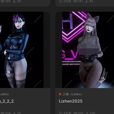
250
39
2天前
241
45
ooks）
人物（Looks）
_2_2_2
Lizhen2025
324
70
3天前
537
120