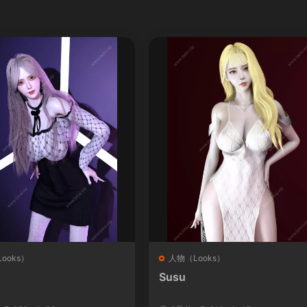
ooks）
人物（Looks）
Susu