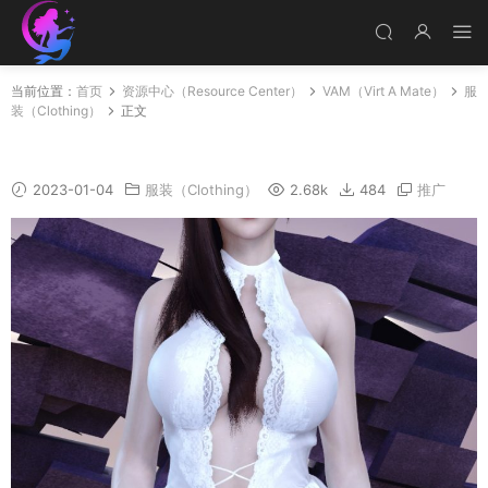
当前位置：
首页
资源中心（Resource Center）
VAM（Virt A Mate）
服
装（Clothing）
正文
YiMeng_01
2023-01-04
服装（Clothing）
2.68k
484
推广