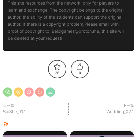
This site resources from the network, only for players to
learn and exchange! The copyright belongs to the original
author, the ability of the students can support the original
author. If there is a copyright problem,Please email with
proof of copyright to :
Beixigames@proton.me
, this site will
be deleted at your request!
28
0
上一篇
下一篇
BaiShe_01.1
Wedding_02.1
猜你喜欢