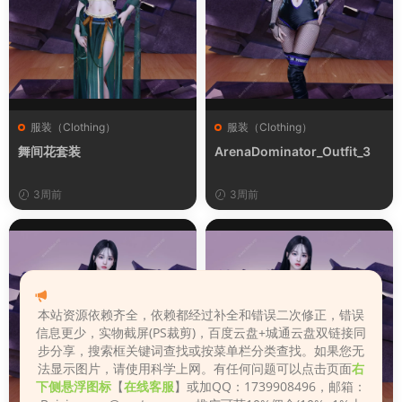
服装（Clothing）
服装（Clothing）
舞间花套装
ArenaDominator_Outfit_3
3周前
3周前
本站资源依赖齐全，依赖都经过补全和错误二次修正，错误
信息更少，实物截屏(PS裁剪)，百度云盘+城通云盘双链接同
步分享，搜索框关键词查找或按菜单栏分类查找。如果您无
法显示图片，请使用科学上网。有任何问题可以点击页面
右
下侧悬浮图标
【
在线客服
】或加QQ：1739908496，邮箱：