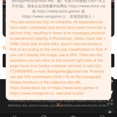
Beixigames@proton.me
。推广可获10%佣金(10%+1%上
不封顶)。请各位会员收藏本站网址 https://www.beixi.vip
或 https://www.beixi.games 或
服装（Clothing）
服装（Clothing）
https://www.vamgame.cc，欢迎您的加入！
Leopard_print_office_suit
Lacquer_leather_two_tone_
This site resources rely on complete, All dependencies
tight_mini_skirt
have been completed and errors have been corrected a
3周前
3周前
second time, resulting in fewer error messages,physical
screenshots(Cropping in Photoshop), Baidu cloud disk +
Ctfile cloud disk double links, search box keywords to
评论
4
find or according to the menu bar classification to find. If
you can't display the image, use a VPN. There are any
请先
登录
questions you can click on the bottom right side of the
page hover icon [online customer service] or add QQ:
1739908496, e-mail:
Beixigames@proton.me
. Promote
can get 10% commission (10% +1% on the uncapped).
Please members of the collection site URL
Copyleft © 2022-2026 beixi.vip - All Rights Freedom！
https://www.beixi.vip or https://www.beixi.games or
创作不易！有能力的同学可以去支持一下原创作者（我们绝对支持），当然
https://www.vamgame.cc, welcome to join!
了，您加入这里我们也绝对欢迎！
It's not easy to create! Go support the original creators if you can (we
definitely do), and of course, you're definitely welcome to join us here!