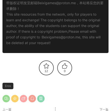
带版权证明发至邮箱
Beixigames@proton.me
，本站将应您的要
求删除！
This site resources from the network, only for players to
learn and exchange! The copyright belongs to the original
author, the ability of the students can support the original
author. If there is a copyright problem,Please email with
proof of copyright to :
Beixigames@proton.me
, this site will
be deleted at your request!
12
0
Eros
上一篇
下一篇