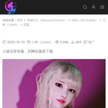
当前位置：
首页
资源中心（Resource Center）
VAM（Virt A Mate）
人
物（Looks）
正文
Eros
2022-12-13
人物（Looks）
2.64k
284
推广
人物没穿衣服，到网站服装下载