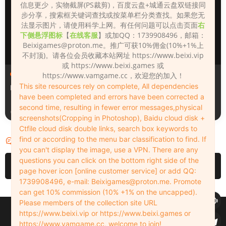
信息更少，实物截屏(PS裁剪)，百度云盘+城通云盘双链接同
步分享，搜索框关键词查找或按菜单栏分类查找。如果您无
法显示图片，请使用科学上网。有任何问题可以点击页面
右
下侧悬浮图标
【
在线客服
】或加QQ：1739908496，邮箱：
Beixigames@proton.me
。推广可获10%佣金(10%+1%上
不封顶)。请各位会员收藏本站网址 https://www.beixi.vip
或 https://www.beixi.games 或
人物（Looks）
人物（Looks）
https://www.vamgame.cc，欢迎您的加入！
This site resources rely on complete, All dependencies
Monica_2_2_2
Lizhen2025
have been completed and errors have been corrected a
second time, resulting in fewer error messages,physical
1天前
2天前
screenshots(Cropping in Photoshop), Baidu cloud disk +
Ctfile cloud disk double links, search box keywords to
find or according to the menu bar classification to find. If
评论
0
you can't display the image, use a VPN. There are any
questions you can click on the bottom right side of the
请先
登录
page hover icon [online customer service] or add QQ:
1739908496, e-mail:
Beixigames@proton.me
. Promote
can get 10% commission (10% +1% on the uncapped).
Please members of the collection site URL
Copyleft © 2022-2026 beixi.vip - All Rights Freedom！
https://www.beixi.vip or https://www.beixi.games or
创作不易！有能力的同学可以去支持一下原创作者（我们绝对支持），当然
https://www.vamgame.cc, welcome to join!