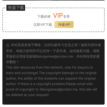
资源下载
VIP
下载价格
专享
仅限VIP下载
升级VIP
本站资源来源于网络，仅供玩家学习交流之用！版权归原作者
享有，有能力的同学可以支持一下原作者。如有版权问题，请附
带版权证明发至邮箱
Beixigames@proton.me
，本站将应您的要
求删除！
This site resources from the network, only for players to
learn and exchange! The copyright belongs to the original
author, the ability of the students can support the original
author. If there is a copyright problem,Please email with
proof of copyright to :
Beixigames@proton.me
, this site will
be deleted at your request!