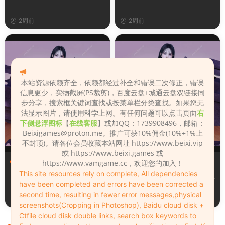
2周前
2周前
本站资源依赖齐全，依赖都经过补全和错误二次修正，错误
信息更少，实物截屏(PS裁剪)，百度云盘+城通云盘双链接同
步分享，搜索框关键词查找或按菜单栏分类查找。如果您无
法显示图片，请使用科学上网。有任何问题可以点击页面
右
下侧悬浮图标
【
在线客服
】或加QQ：1739908496，邮箱：
Beixigames@proton.me
。推广可获10%佣金(10%+1%上
不封顶)。请各位会员收藏本站网址 https://www.beixi.vip
或 https://www.beixi.games 或
服装（Clothing）
服装（Clothing）
https://www.vamgame.cc，欢迎您的加入！
This site resources rely on complete, All dependencies
Leopard_print_office_suit
Lacquer_leather_two_tone_
have been completed and errors have been corrected a
tight_mini_skirt
second time, resulting in fewer error messages,physical
2周前
2周前
screenshots(Cropping in Photoshop), Baidu cloud disk +
Ctfile cloud disk double links, search box keywords to