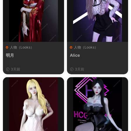
人物（Looks）
人物（Looks）
明月
Alice
3天前
3天前