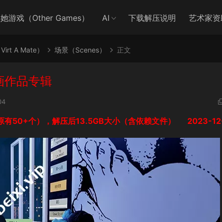
她游戏（Other Games）
AI
下载解压说明
艺术家资
irt A Mate）
场景（Scenes）
正文
动画作品专辑
04
有50+个），解压后13.5GB大小（含依赖文件） 2023-12-