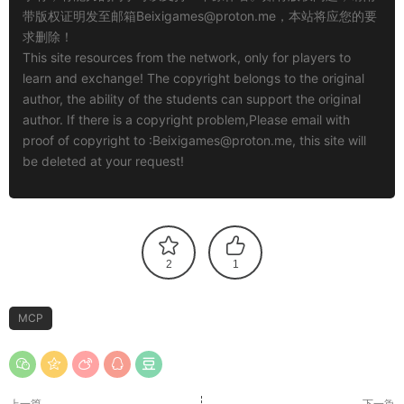
带版权证明发至邮箱
Beixigames@proton.me
，本站将应您的要
求删除！
This site resources from the network, only for players to
learn and exchange! The copyright belongs to the original
author, the ability of the students can support the original
author. If there is a copyright problem,Please email with
proof of copyright to :
Beixigames@proton.me
, this site will
be deleted at your request!
2
1
MCP
上一篇
下一篇