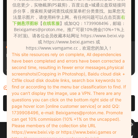
信息更少，实物截屏(PS裁剪)，百度云盘+城通云盘双链接同
步分享，搜索框关键词查找或按菜单栏分类查找。如果您无
法显示图片，请使用科学上网。有任何问题可以点击页面
右
下侧悬浮图标
【
在线客服
】或加QQ：1739908496，邮箱：
Beixigames@proton.me
。推广可获10%佣金(10%+1%上
不封顶)。请各位会员收藏本站网址 https://www.beixi.vip
或 https://www.beixi.games 或
人物（Looks）
人物（Looks）
https://www.vamgame.cc，欢迎您的加入！
This site resources rely on complete, All dependencies
Monica_2_2_2
Lizhen2025
have been completed and errors have been corrected a
second time, resulting in fewer error messages,physical
3小时前
21小时前
screenshots(Cropping in Photoshop), Baidu cloud disk +
Ctfile cloud disk double links, search box keywords to
find or according to the menu bar classification to find. If
评论
0
you can't display the image, use a VPN. There are any
questions you can click on the bottom right side of the
请先
登录
page hover icon [online customer service] or add QQ:
1739908496, e-mail:
Beixigames@proton.me
. Promote
can get 10% commission (10% +1% on the uncapped).
Please members of the collection site URL
Copyleft © 2022-2026 beixi.vip - All Rights Freedom！
https://www.beixi.vip or https://www.beixi.games or
创作不易！有能力的同学可以去支持一下原创作者（我们绝对支持），当然