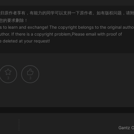
归原作者享有，有能力的同学可以支持一下原作者。如有版权问题，请
您的要求删除！
rs to learn and exchange! The copyright belongs to the original autho
uthor. If there is a copyright problem,Please email with proof of
 be deleted at your request!
3
3
Gantz O