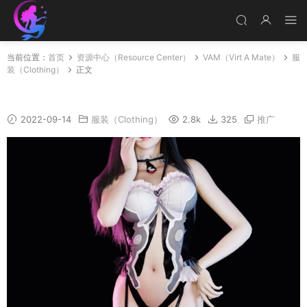
当前位置：
首页
资源中心（Resource Center）
VAM（Virt A Mate）
服
装（Clothing）
正文
MonicaSSR suit
2022-09-14
服装（Clothing）
2.8k
325
推广