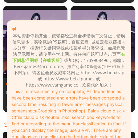
本站资源依赖齐全，依赖都经过补全和错误二次修正，错误
信息更少，实物截屏(PS裁剪)，百度云盘+城通云盘双链接同
步分享，搜索框关键词查找或按菜单栏分类查找。如果您无
法显示图片，请使用科学上网。有任何问题可以点击页面
右
下侧悬浮图标
【
在线客服
】或加QQ：1739908496，邮箱：
Beixigames@proton.me
。推广可获10%佣金(10%+1%上
不封顶)。请各位会员收藏本站网址 https://www.beixi.vip
或 https://www.beixi.games 或
服装（Clothing）
服装（Clothing）
https://www.vamgame.cc，欢迎您的加入！
This site resources rely on complete, All dependencies
Leopard_print_office_suit
Lacquer_leather_two_tone_
have been completed and errors have been corrected a
tight_mini_skirt
second time, resulting in fewer error messages,physical
3周前
3周前
screenshots(Cropping in Photoshop), Baidu cloud disk +
Ctfile cloud disk double links, search box keywords to
find or according to the menu bar classification to find. If
评论
0
you can't display the image, use a VPN. There are any
questions you can click on the bottom right side of the