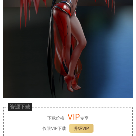
资源下载
VIP
下载价格
专享
仅限VIP下载
升级VIP