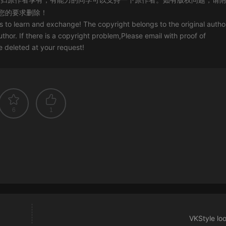
您的要求删除！
rs to learn and exchange! The copyright belongs to the original autho
uthor. If there is a copyright problem,Please email with proof of
 be deleted at your request!
6
1
VKStyle lo